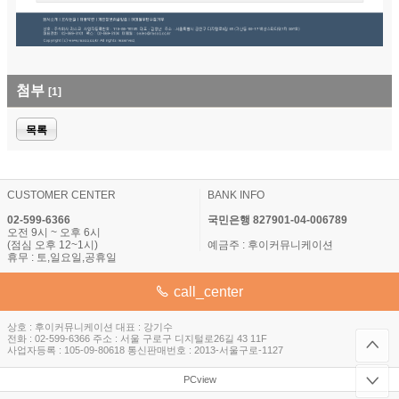
첨부
[1]
목록
CUSTOMER CENTER
BANK INFO
02-599-6366
국민은행 827901-04-006789
오전 9시 ~ 오후 6시
(점심 오후 12~1시)
예금주 : 후이커뮤니케이션
휴무 : 토,일요일,공휴일
call_center
상호 : 후이커뮤니케이션 대표 : 강기수
전화 : 02-599-6366 주소 : 서울 구로구 디지털로26길 43 11F
사업자등록 : 105-09-80618 통신판매번호 : 2013-서울구로-1127
PCview