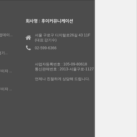
회사명 : 후이커뮤니케이션
업데이...
서울 구로구 디지털로26길 43 11F
(대표:강기수)
02-599-6366
...
사업자등록번호 : 105-09-80618
통신판매번호 : 2013-서울구로-1127
이자 ...
언제나 친절하게 상담해 드립니다.
이자 ...