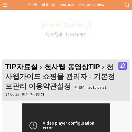
로그인
회원가입
cmd_cart
cmd_order_view
TIP자료실
›
천사웹 동영상TIP
› 천
사웹가이드 쇼핑몰 관리자 - 기본정
보관리 이용약관설정
반달이 | 2015.08.21
14:06:22 |
메뉴 건너뛰기