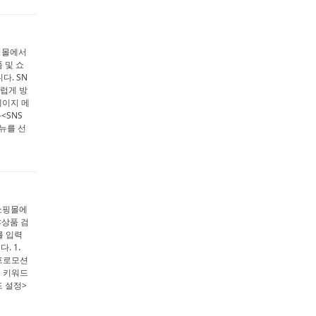
쇼핑몰에서
 및 쇼
다. SN
스럽게 방
페이지 메
<SNS
메뉴를 선
 쇼핑몰에
<상품 검
를 입력
. 1.
<프로모션
색 키워드
드 설정>