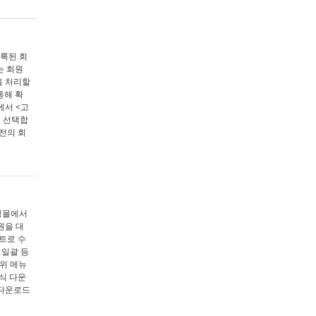
등록된 회
는 회원
을 처리할
통해 확
에서 <고
을 선택합
 전의 회
쇼핑몰에서
원을 대
트로 수
 일괄 등
하위 메뉴
양식 다운
<다운로드