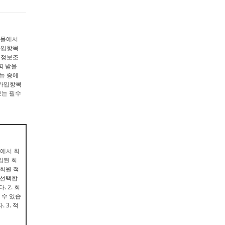
핑몰에서
가입항목
원정보조
력 받을
메뉴 중에
원가입항목
보는 필수
몰에서 회
입된 회
 회원 적
 선택합
 2. 회
 수 있습
 3. 적