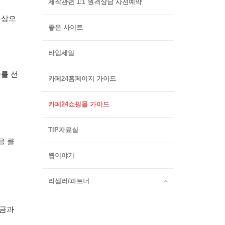
제작관련 1:1 원격상담 사전예약
대상으
좋은 사이트
타임세일
>를 선
카페24홈페이지 가이드
카페24쇼핑몰 가이드
TIP자료실
을 클
웹이야기
리셀러/파트너
립금과