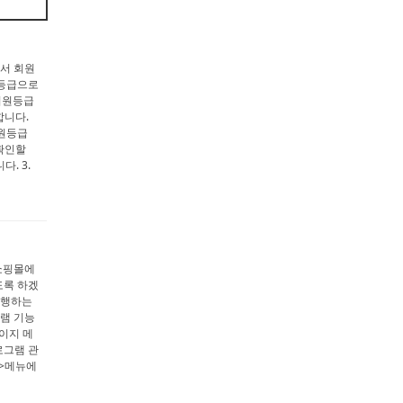
에서 회원
 등급으로
회원등급
합니다.
회원등급
확인할
. 3.
 쇼핑몰에
도록 하겠
 행하는
램 기능
페이지 메
로그램 관
정>메뉴에