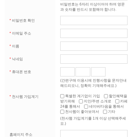
승인한 자로서 이용자 아이디(ID) 및 비밀번호를 부여받아 회
비밀번호는 6자리 이상이어야 하며 영문
사가 제공하는 서비스를 이용하는 자
과 숫자를 반드시 포함해야 합니다.
(나) 가입 : 회원이 되고자 하는 자가 본 약관에 동의하여 회사
*
비밀번호 확인
의 서비스 이용 신청 양식에 필요 정보를 기재함으로써 서비스
이용계약을 청약하고, 회사가 이를 승인하는 것
*
이메일 주소
(다) 아이디(ID) : 회사의 회원으로 가입한 자가 회사가 제공하
*
이름
는 서비스를 이용하고자 할 경우 회사가 회원의 동일성 확인을
위해 회원이 정한 것으로서, 문자 또는 숫자의 조합으로 된 회
*
닉네임
원의 고유명칭
(라) 비밀번호 : 아이디를 이용한 서비스 이용신청 시 회사가 회
*
휴대폰 번호
원의 동일성 확인을 위해 회원이 정한 것으로서, 회사와 공유하
(간편구매 이용시에 진행사항을 문자안내
는 문자 또는 숫자의 조합 정보
해드리오니, 정확히 기재해주세요.)
(마) 운영자 : 회사에서 서비스의 전반적인 관리와 원활한 운영
특별한 계기없이 가입
할인혜택을
*
천사웹 가입계기
받기위해
지인/주변 소개로
카페
을 위하여 선정한 사람
24를 통해서
네이버/다음을 통해서
천사웹이 좋아보여서
기타
(바) 탈퇴 : 회원이 제반 사유로 서비스 이용계약을 종료하는 것
(천사웹 가입계기를 1개 이상 선택해주세
요.)
제 3 조 약관의 명시와 변경
홈페이지 주소