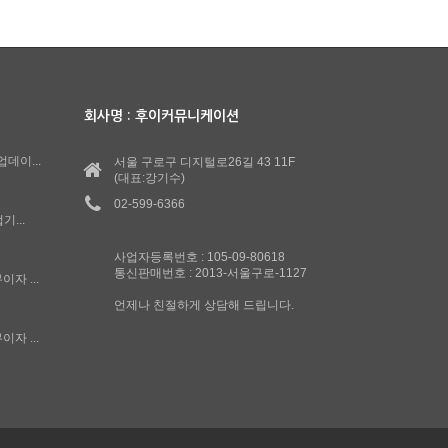
회사명 : 후이커뮤니케이션
업데이...
서울 구로구 디지털로26길 43 11F
(대표:강기수)
02-599-6366
...
사업자등록번호 : 105-09-80618
통신판매번호 : 2013-서울구로-1127
이자 ...
언제나 친절하게 상담해 드립니다.
이자 ...