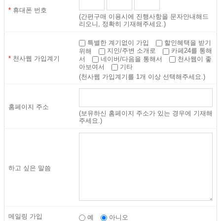
이 정한 것으로서, 문자 또는 숫자의 조합으로 된 회원의 고유명칭
*
휴대폰 번호
(간편구매 이용시에 진행사항을 문자안내해드
리오니, 정확히 기재해주세요.)
(라) 비밀번호 : 아이디를 이용한 서비스 이용신청 시 회사가 회원의
동일성 확인을 위해 회원이 정한 것으로서, 회사와 공유하는 문자
특별한 계기없이 가입
할인혜택을 받기
또는 숫자의 조합 정보
지인/주변 소개로
카페24를 통해
위해
*
천사웹 가입계기
네이버/다음을 통해서
천사웹이 좋
서
(마) 운영자 : 회사에서 서비스의 전반적인 관리와 원활한 운영을 위
기타
아보여서
하여 선정한 사람
(천사웹 가입계기를 1개 이상 선택해주세요.)
(바) 탈퇴 : 회원이 제반 사유로 서비스 이용계약을 종료하는 것
홈페이지 주소
(보유하신 홈페이지 주소가 있는 경우에 기재해
주세요.)
제 3 조 약관의 명시와 변경
1. 본 약관은 이용자가 알 수 있도록 회사 홈페이지 또는 연결화면
하고 싶은 말씀
에 게시합니다.
2. 회사는 필요한 사유가 발생했을 때 사전 고지 없이 약관을 변경
할 수 있습니다. 변경된 약관은 시행일로부터 15일간 회사 홈페이지
에 게시하는 방법에 의해 공지하고, 부칙에 규정된 시행일로부터 효
메일링 가입
예
아니오
력이 발생합니다.