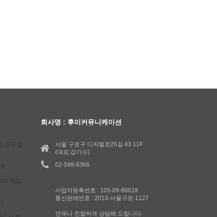
회사명 : 후이커뮤니케이션
엄 신규 업
서울 구로구 디지털로26길 43 11F
(대표:강기수)
02-599-6366
13
비스 작업
사업자등록번호 : 105-09-80618
통신판매번호 : 2013-서울구로-1127
01
언제나 친절하게 상담해 드립니다.
 카드사 무