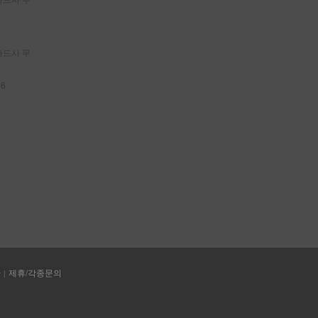
 카드사 무
16
관
제휴/각종문의