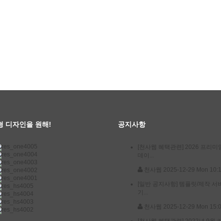
형 디자인을 원해!
공지사항
[천사웹 혜택관련]
2026 프리미
데이...
천사웹
2025-12-29 Mon 10:
[일반 공지사항]
템플릿/제작 서
기...
천사웹
2025-12-29 Mon 15:
[천사웹 혜택관련]
2022년 9월