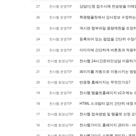
상담/신청 접수시에 전송받을 이메
27
천사웹 운영TIP
학원템플릿에서 강사정보 수정하는
26
천사웹 운영TIP
게시판 첨부파일 용량제한을 조정
25
천사웹 운영TIP
등록되어 있는 팝업을 간단히 수정
24
천사웹 운영TIP
이미지에 간단하게 버튼효과 적용
23
천사웹 운영TIP
천사웹 24시간온라인상담 이용하
22
천사웹 동영상TIP
페이지를 자동으로 이동시키는 방법
21
천사웹 운영TIP
반응형 홈페이지는 무엇인가요?
20
천사웹 동영상TIP
천사웹 템플릿홈페이지 v2.0 메뉴
19
천사웹 운영TIP
HTML 스크립터 없이 간단히 새창
18
천사웹 운영TIP
천사웹 접속방법 및 템플릿 선정 
17
천사웹 동영상TIP
천사웹가이드 홈페이지 관리자 - 
16
천사웹 동영상TIP
천사웹가이드 쇼핑몰 관리자 - 결제
15
천사웹 동영상TIP