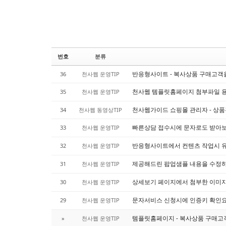
번호
분류
반응형사이트 - 복사상품 구매고객
36
천사웹 운영TIP
천사웹 템플릿홈페이지 첨부파일 
35
천사웹 운영TIP
천사웹가이드 쇼핑몰 관리자 - 상
34
천사웹 동영상TIP
빠른상담 접수시에 문자로도 받아
33
천사웹 운영TIP
반응형사이트에서 컨텐츠 작업시 
32
천사웹 운영TIP
제공해드린 팝업샘플 내용을 수정
31
천사웹 운영TIP
상세보기 페이지에서 첨부한 이미지
30
천사웹 운영TIP
문자서비스 신청시에 인증키 확인
29
천사웹 운영TIP
템플릿홈페이지 - 복사상품 구매고
»
천사웹 운영TIP