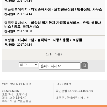
천사웹D
2017.04.14
템플릿홈페이지 ›
다안손해사정 - 보험전문상담 / 법률상담, 사무소
천사웹D
2017.04.14
템플릿홈페이지 ›
비암성 말기환자 가정돌봄서비스 - 요양, 생활서
비스 / 의료, 복지서비스
천사웹D
2017.08.08
쇼핑몰 ›
비자테크캠 - 블랙박스, 자동차용품 / 쇼핑몰
천사웹D
2017.04.14
1 / 8
다음
CUSTOMER CENTER
BANK INFO
02-599-6366
국민은행 827901-04-006789
오전 9시 ~ 오후 6시
(점심 오후 12~1시)
예금주 : 후이커뮤니케이션
휴무 : 토,일요일,공휴일