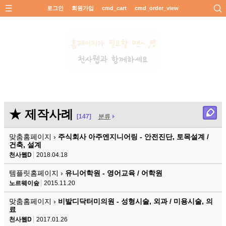
로그인
회원가입
cmd_cart
cmd_order_view
★ 제작사례
[147]
분류
맞춤홈페이지 ›
주식회사 아주엔지니어링 - 안전진단, 토목설계 /
건축, 설계
천사웹D
2018.04.18
템플릿홈페이지 ›
유니어학원 - 영어교육 / 어학원
노르웨이숲
2015.11.20
맞춤홈페이지 ›
비발디닥터미의원 - 성형시술, 외과 / 미용시술, 의
료
천사웹D
2017.01.26