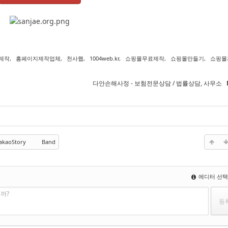
제작
,
홈페이지제작업체
,
천사웹
,
1004web.kr
,
쇼핑몰무료제작
,
쇼핑몰만들기
,
쇼핑몰
다안손해사정 - 보험전문상담 / 법률상담, 사무소
akaoStory
Band
에디터 선
까?