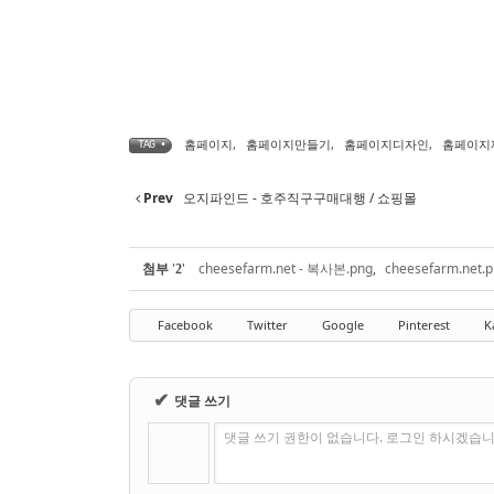
홈페이지
,
홈페이지만들기
,
홈페이지디자인
,
홈페이지
TAG •
Prev
오지파인드 - 호주직구구매대행 / 쇼핑몰
첨부
'
'
cheesefarm.net - 복사본.png
,
cheesefarm.net.
2
Facebook
Twitter
Google
Pinterest
K
✔
댓글 쓰기
댓글 쓰기 권한이 없습니다. 로그인 하시겠습니