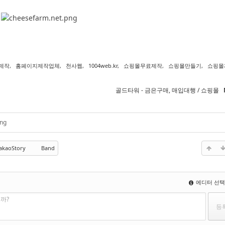
제작
,
홈페이지제작업체
,
천사웹
,
1004web.kr
,
쇼핑몰무료제작
,
쇼핑몰만들기
,
쇼핑몰
골드타워 - 금은구매, 매입대행 / 쇼핑몰
png
akaoStory
Band
에디터 선
까?