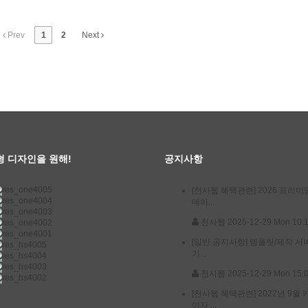
Prev
1
2
Next
형 디자인을 원해!
공지사항
[천사웹 혜택관련]
2026 프리미
데이...
천사웹
2025-12-29 Mon 10:
[일반 공지사항]
템플릿/제작 서
기...
천사웹
2025-12-29 Mon 15:
[천사웹 혜택관련]
2022년 9월
이자 ...