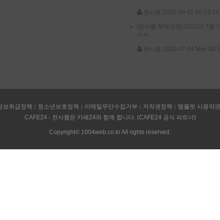
천사웹
2022-09-02 Fri 15:14
[천사웹 혜택관련]
2022년 7월
이자 ...
천사웹
2022-07-04 Mon 08:
정보취급정책
청소년보호정책
이메일무단수집거부
저작권정책
템플릿 사용약
CAFE24 - 천사웹은 카페24와 함께 합니다. (CAFE24 공식 파트너)
Copyright© 1004web.co.kr All rights reserved.