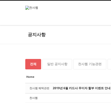
본문으로 바로가기
Sketchbook5, 스케치북5
공지사항
Sketchbook5, 스케치북5
전체
일반 공지사항
천사웹 기능관련
Home
2019년 6월 카드사 무이자 할부 이벤트 안내
천사웹 혜택관련
천사웹