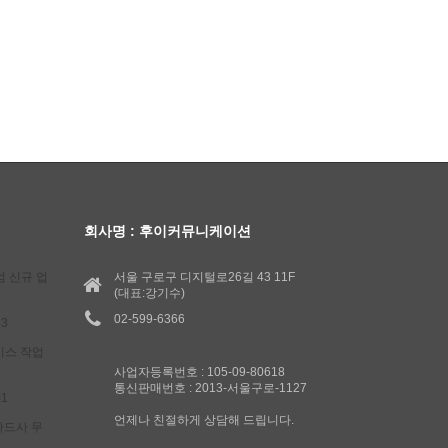
회사명 : 후이커뮤니케이션
엄 신규 업
서울 구로구 디지털로26길 43 11F
(대표:강기수)
02-599-6366
13
비스 작업
사업자등록번호 : 105-09-80618
통신판매번호 : 2013-서울구로-1127
01
언제나 친절하게 상담해 드립니다.
 카드사 무